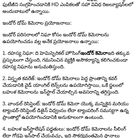
ఫుటేజీని సంగ్రహించడానికి HD ఎంపికలతో సహా వివిధ రిజల్యూషన్‌లలో
అందుబాటులో ఉన్నాయి.
ఇండోర్ డోమ్ కెమెరాల ప్రయోజనాలు:
ఇండోర్ పరిసరాలలో నిఘా కోసం ఇండోర్ డోమ్ కెమెరాలను
ఉపయోగించడం వల్ల అనేక ప్రయోజనాలు ఉన్నాయి:
1. రహస్య నిఘా: ది హెమిస్ఫెరికల్ హౌసింగ్
ఇండోర్ కెమెరా
ఇది తక్కువ
ప్రస్ఫుటంగా చేస్తుంది, గమనించిన వ్యక్తికి అసౌకర్యాన్ని కలిగించకుండా
రహస్య నిఘాను అనుమతిస్తుంది.
2. విస్తృత కవరేజ్: ఇండోర్ డోమ్ కెమెరాలు పెద్ద ప్రాంతాన్ని కవర్
చేయడానికి వైడ్ యాంగిల్ లెన్స్‌లను ఉపయోగిస్తాయి, ఒకే స్థలంలో
బహుళ కెమెరాలను ఇన్‌స్టాల్ చేయాల్సిన అవసరాన్ని తగ్గిస్తుంది.
3. వాండల్ రెసిస్టెంట్: ఇండోర్ డోమ్ కెమెరా యొక్క మన్నికైన మరియు
ట్యాంపర్-రెసిస్టెంట్ డిజైన్ విధ్వంసం లేదా ట్యాంపరింగ్ సమస్యగా ఉన్న
ప్రాంతాల్లో ఉపయోగించడానికి అనుకూలంగా ఉంటుంది.
4. బహుళ ఇన్‌స్టాలేషన్ పద్ధతులు: ఇండోర్ డోమ్ కెమెరాలను సీలింగ్
లేదా గోడపై ఇన్‌స్టాల్ చేయవచ్చు, ఇది సౌకర్యవంతమైన స్థానాలు