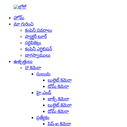
హోమ్
మా గురించి
కంపెనీ వివరాలు
ఫ్యాక్టరీ టూర్
సర్టిఫికెట్లు
కంపెనీ ఎగ్జిబిషన్
భాగస్వాములు
ఉత్పత్తులు
IP కెమెరా
సులువు
బుల్లెట్ కెమెరా
డోమ్ కెమెరా
హై-ఎండ్
బాక్స్ కెమెరా
బుల్లెట్ కెమెరా
డోమ్ కెమెరా
ప్రత్యేకం
ఫిష్-ఐ కెమెరా