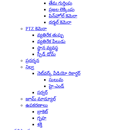
తేమ గుర్తింపు
ప్రజల లెక్కింపు
పిన్‌హోల్ కెమెరా
థర్మల్ కెమెరా
PTZ కెమెరా
వ్యతిరేక తుప్పు
వ్యతిరేక పేలుడు
స్థాన వ్యవస్థ
స్పీడ్ డోమ్
ప్రదర్శన
నిల్వ
నెట్‌వర్క్ వీడియో రికార్డర్
సులువు
హై-ఎండ్
సర్వర్
జూమ్ మాడ్యూల్
ఉపకరణాలు
బ్రాకెట్
గృహ
శక్తి