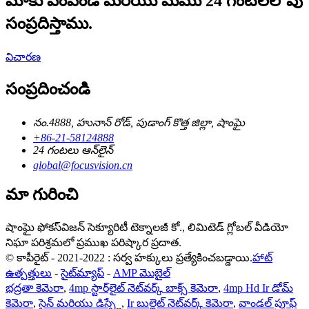
మాకు పంపండి మరియు మేము 24 గంటలలోపు
సంప్రదిస్తాము.
విచారణ
సంప్రదించండి
నం.4888, హునాన్ రోడ్, పుడాంగ్ కొత్త జిల్లా, షాంఘై
+86-21-58124888
24 గంటలు ఆన్‌లైన్
global@focusvision.cn
మా గురించి
షాంఘై ఫోకస్‌విజన్ సెక్యూరిటీ టెక్నాలజీ కో., లిమిటెడ్ గ్లోబల్ వీడియో
నిఘా పరిశ్రమలో ప్రముఖ పరిష్కార ప్రదాత.
© కాపీరైట్ - 2021-2022 : సర్వ హక్కులు ప్రత్యేకించబడ్డాయి.
హాట్
ఉత్పత్తులు
-
సైట్‌మ్యాప్
-
AMP మొబైల్
భద్రతా కెమెరా
,
4mp స్టార్‌లైట్ నెట్‌వర్క్ బాక్స్ కెమెరా
,
4mp Hd Ir డోమ్
కెమెరా
,
సైన్ మరియు డిస్ప్లే
,
Ir బుల్లెట్ నెట్‌వర్క్ కెమెరా
,
వాండల్ ప్రూఫ్