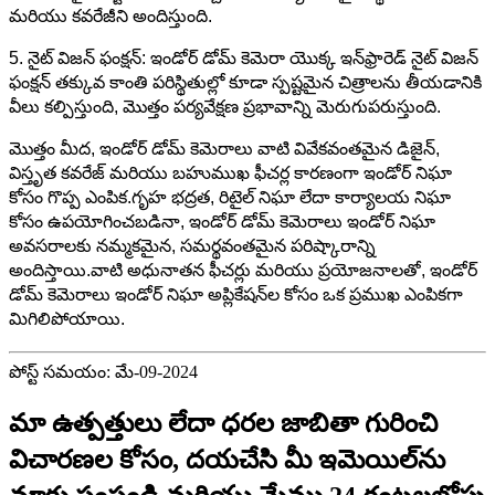
మరియు కవరేజీని అందిస్తుంది.
5. నైట్ విజన్ ఫంక్షన్: ఇండోర్ డోమ్ కెమెరా యొక్క ఇన్‌ఫ్రారెడ్ నైట్ విజన్
ఫంక్షన్ తక్కువ కాంతి పరిస్థితుల్లో కూడా స్పష్టమైన చిత్రాలను తీయడానికి
వీలు కల్పిస్తుంది, మొత్తం పర్యవేక్షణ ప్రభావాన్ని మెరుగుపరుస్తుంది.
మొత్తం మీద, ఇండోర్ డోమ్ కెమెరాలు వాటి వివేకవంతమైన డిజైన్,
విస్తృత కవరేజ్ మరియు బహుముఖ ఫీచర్ల కారణంగా ఇండోర్ నిఘా
కోసం గొప్ప ఎంపిక.గృహ భద్రత, రిటైల్ నిఘా లేదా కార్యాలయ నిఘా
కోసం ఉపయోగించబడినా, ఇండోర్ డోమ్ కెమెరాలు ఇండోర్ నిఘా
అవసరాలకు నమ్మకమైన, సమర్థవంతమైన పరిష్కారాన్ని
అందిస్తాయి.వాటి అధునాతన ఫీచర్లు మరియు ప్రయోజనాలతో, ఇండోర్
డోమ్ కెమెరాలు ఇండోర్ నిఘా అప్లికేషన్‌ల కోసం ఒక ప్రముఖ ఎంపికగా
మిగిలిపోయాయి.
పోస్ట్ సమయం: మే-09-2024
మా ఉత్పత్తులు లేదా ధరల జాబితా గురించి
విచారణల కోసం, దయచేసి మీ ఇమెయిల్‌ను