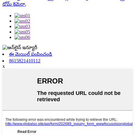
డోమ్ కెమెరా
,
ఈ మెయిల్ పంపించండి
8615821410112
x