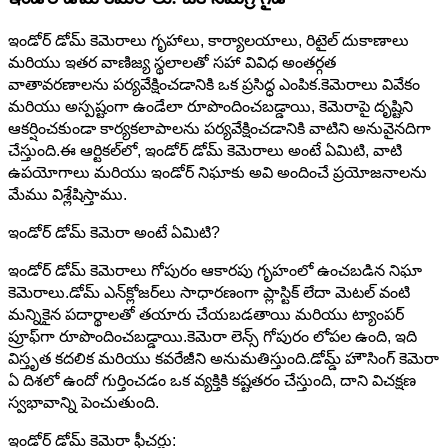
ఇండోర్ డోమ్ కెమెరాలు గృహాలు, కార్యాలయాలు, రిటైల్ దుకాణాలు
మరియు ఇతర వాణిజ్య స్థలాలతో సహా వివిధ అంతర్గత
వాతావరణాలను పర్యవేక్షించడానికి ఒక ప్రసిద్ధ ఎంపిక.కెమెరాలు వివేకం
మరియు అస్పష్టంగా ఉండేలా రూపొందించబడ్డాయి, కెమెరాపై దృష్టిని
ఆకర్షించకుండా కార్యకలాపాలను పర్యవేక్షించడానికి వాటిని అనువైనదిగా
చేస్తుంది.ఈ ఆర్టికల్‌లో, ఇండోర్ డోమ్ కెమెరాలు అంటే ఏమిటి, వాటి
ఉపయోగాలు మరియు ఇండోర్ నిఘాకు అవి అందించే ప్రయోజనాలను
మేము విశ్లేషిస్తాము.
ఇండోర్ డోమ్ కెమెరా అంటే ఏమిటి?
ఇండోర్ డోమ్ కెమెరాలు గోపురం ఆకారపు గృహంలో ఉంచబడిన నిఘా
కెమెరాలు.డోమ్ ఎన్‌క్లోజర్‌లు సాధారణంగా ప్లాస్టిక్ లేదా మెటల్ వంటి
మన్నికైన పదార్థాలతో తయారు చేయబడతాయి మరియు ట్యాంపర్
ప్రూఫ్‌గా రూపొందించబడ్డాయి.కెమెరా లెన్స్ గోపురం లోపల ఉంది, ఇది
విస్తృత కదలిక మరియు కవరేజీని అనుమతిస్తుంది.డోమ్డ్ హౌసింగ్ కెమెరా
ఏ దిశలో ఉందో గుర్తించడం ఒక వ్యక్తికి కష్టతరం చేస్తుంది, దాని విచక్షణ
స్వభావాన్ని పెంచుతుంది.
ఇండోర్ డోమ్ కెమెరా ఫీచర్లు: