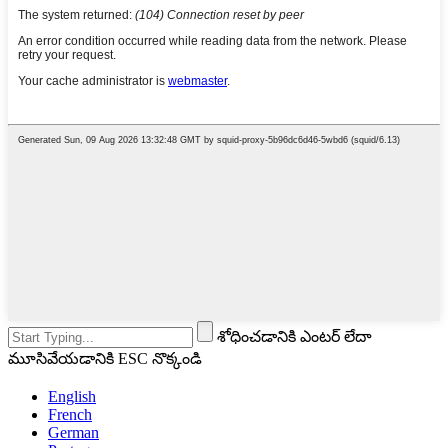
శోధించడానికి ఎంటర్ లేదా
మూసివేయడానికి ESC నొక్కండి
English
French
German