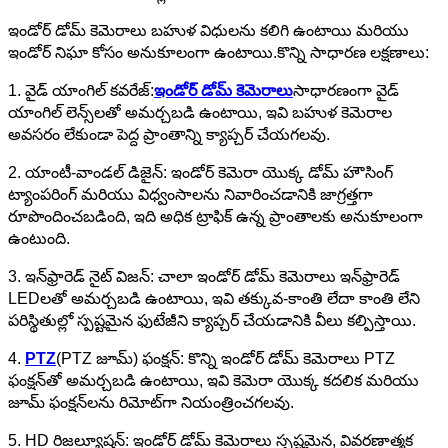
ఇండోర్ డోమ్ కెమెరాలు బహుళ విధులను కలిగి ఉంటాయి మరియు
ఇండోర్ నిఘా కోసం అనుకూలంగా ఉంటాయి.కొన్ని సాధారణ లక్షణాలు:
1. వైడ్ యాంగిల్ కవరేజ్:
ఇండోర్ డోమ్ కెమెరాలు
సాధారణంగా వైడ్
యాంగిల్ లెన్స్‌లతో అమర్చబడి ఉంటాయి, ఇవి బహుళ కెమెరాల
అవసరం లేకుండా పెద్ద ప్రాంతాన్ని క్యాప్చర్ చేయగలవు.
2. యాంటీ-వాండల్ డిజైన్: ఇండోర్ కెమెరా యొక్క డోమ్ హౌసింగ్
ట్యాంపరింగ్ మరియు విధ్వంసాలను నివారించడానికి జాగ్రత్తగా
రూపొందించబడింది, ఇది అధిక ట్రాఫిక్ ఉన్న ప్రాంతాలకు అనుకూలంగా
ఉంటుంది.
3. ఇన్‌ఫ్రారెడ్ నైట్ విజన్: చాలా ఇండోర్ డోమ్ కెమెరాలు ఇన్‌ఫ్రారెడ్
LEDలతో అమర్చబడి ఉంటాయి, ఇవి తక్కువ-కాంతి లేదా కాంతి లేని
పరిస్థితుల్లో స్పష్టమైన ఫుటేజీని క్యాప్చర్ చేయడానికి వీలు కల్పిస్తాయి.
4.
PTZ
(PTZ జూమ్) ఫంక్షన్: కొన్ని ఇండోర్ డోమ్ కెమెరాలు PTZ
ఫంక్షన్‌తో అమర్చబడి ఉంటాయి, ఇవి కెమెరా యొక్క కదలిక మరియు
జూమ్ ఫంక్షన్‌లను రిమోట్‌గా నియంత్రించగలవు.
5. HD రిజల్యూషన్: ఇండోర్ డోమ్ కెమెరాలు స్పష్టమైన, వివరణాత్మక