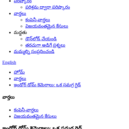
పరిష్కారం
పరిశ్రమ ద్వారా పరిష్కారం
వార్తలు
కంపెనీ-వార్తలు
విజయవంతమైన కేసులు
మద్దతు
డౌన్‌లోడ్ చేయండి
తరచుగా అడిగే ప్రశ్నలు
మమ్మల్ని సంప్రదించండి
English
హోమ్
వార్తలు
ఇండోర్ డోమ్ కెమెరాలు: ఒక సమగ్ర గైడ్
వార్తలు
కంపెనీ-వార్తలు
విజయవంతమైన కేసులు
ఇండోర్ డోమ్ కెమెరాలు: ఒక సమగ్ర గైడ్