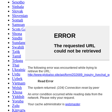
Sesotho
Sinhala
Slovak
Slovenian
Somali
Samoan
Scots Gaelic
Shona
Sindhi
Sundanese
Swahili
Tajik
Tamil
Telugu
Thai
Ukrainian
Urdu
Uzbek
Vietnamese
Welsh
Xhosa
Yiddish
Yoruba
Zulu
Kinyarwanda